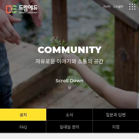
logo
Join
Login
메
뉴
COMMUNITY
자유로운 이야기와 소통의 공간
Scroll Down
공지
소식
질문과 답변
FAQ
일대일 문의
지점