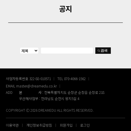
공지
사업자등록번호 322-88-010571
TEL 070-4066-1562
EMAIL master@dreamedu.co.kr
ADD
본사
: 전북특별자치도 순창군 순창읍 순창로 218
우선해사업부 : 전라남도 순천시 왕지5길 4
COPYRIGHT Ⓒ 2026 DREAMEDU ALL RIGHTS RESERVED.
이용약관
개인정보취급방침
회원가입
로그인